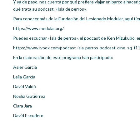
Y ya de paso, nos cuenta por qué prefiere viajar en barco a hacer
qué trata su podcast, «Isla de perros».
Para conocer más de la Fundación del Lesionado Medular, aquí tie
https://www.medular.org/
Puedes escuchar «Isla de perros», el podcast de Ken Mizukubo, e
https://www.ivoox.com/podcast-isla-perros-podcast-cine_sq_f1
En la elaboración de este programa han participado:
Asier García
Leila García
David Valdó
Noelia Gutiérrez
Clara Jara
David Escudero