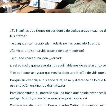
¿Te imaginas que tienes un accidente de tráfico grave y cuando 
tus brazos?
Te diagnostican tetraplejia. Todavía no has cumplido 18 años.
¿Cómo puede ser tu vida a partir de ese momento?
Te puedes hacer una idea, ¿verdad?
En el episodio que presentamos aquí hablamos de este asunto co
Y te podemos asegurar que nos ha dado una lección de vida que 
Porque su vivencia, aun siendo dura, es muy diferente de lo que te
esa situación en lugar de dramatizarla.
Para conseguirlo, su padre le dijo una frase que desde entonces 
debajo del culo, no en la cabeza»
. Y vaya si ha sido así.
En poco más de una hora, Ken Mizukubo Tarifa nos cuenta su exp