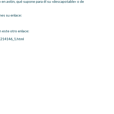
lo en avión, qué supone para él su «descapotable» o de
nes su enlace:
n este otro enlace:
1214146_1.html